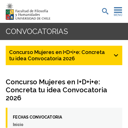
MENÚ
PORTADA
CONVOCATORIAS
ADMISIÓN
Concurso Mujeres en I+D+i+e: Concreta
PREGRADO
tu idea Convocatoria 2026
POSTGRADO
Concurso Mujeres en I+D+i+e:
INVESTIGACIÓN
Concreta tu idea Convocatoria
EXTENSIÓN
2026
BIBLIOTECA
FECHAS CONVOCATORIA
DEPARTAMENTOS
Inicio