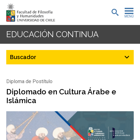
MENÚ
PORTADA
EDUCACIÓN CONTINUA
ADMISIÓN
PREGRADO
POSTGRADO
Diploma de Postítulo
INVESTIGACIÓN
Diplomado en Cultura Árabe e
Islámica
EXTENSIÓN
BIBLIOTECA
DEPARTAMENTOS