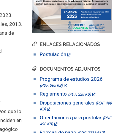
 2023.
les, 2013.
tana de
ENLACES RELACIONADOS
d
Postulación
DOCUMENTOS ADJUNTOS
Programa de estudios 2026
(PDF, 365 KB)
Reglamento
(PDF, 228 KB)
r
Disposiciones generales
(PDF, 499
KB)
vos que lo
Orientaciones para postular
(PDF,
inciden en
490 KB)
dagógico
Formas de pago
(PDF, 222 KB)