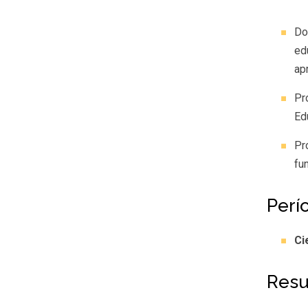
Do
ed
ap
Pr
Ed
Pr
fu
Perí
Ci
Resu