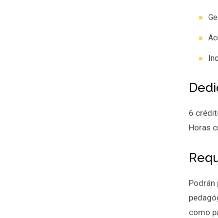
Ge
Ac
In
Dedi
6 crédit
Horas c
Requ
Podrán 
pedagóg
como pa