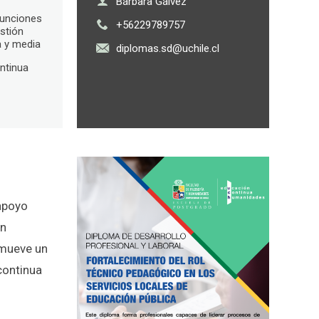
Bárbara Gálvez
funciones
+56229789757
stión
a y media
diplomas.sd@uchile.cl
ntinua
apoyo
ón
omueve un
 continua