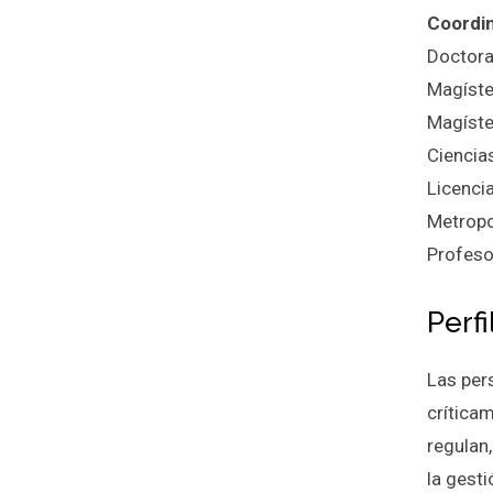
Coordi
Doctora
Magíste
Magíste
Ciencia
Licenci
Metropo
Profeso
Perf
Las per
crítica
regulan
la gest