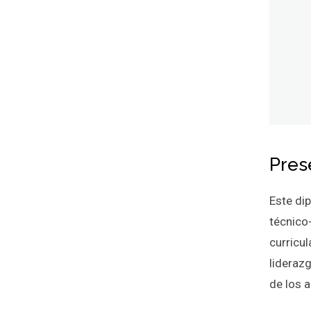
Pres
Este di
técnico
curricu
liderazg
de los a