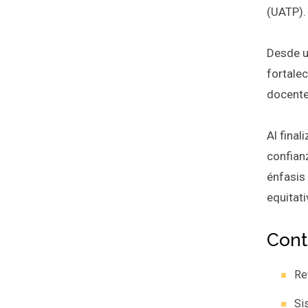
(UATP).
Desde un
fortale
docente,
Al final
confian
énfasis
equitat
Cont
Re
Si