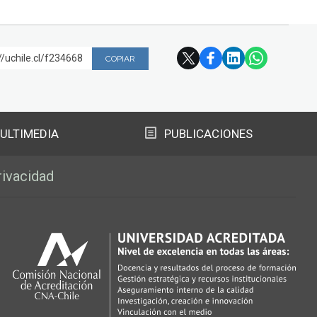
//uchile.cl/f234668
COPIAR
ULTIMEDIA
PUBLICACIONES
rivacidad