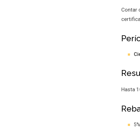
Contar 
certifi
Perí
Ci
Resu
Hasta 1
Reba
5%