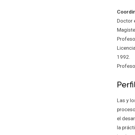
Coordi
Doctor 
Magíste
Profeso
Licenci
1992.
Profeso
Perf
Las y l
proceso
el desar
la prác