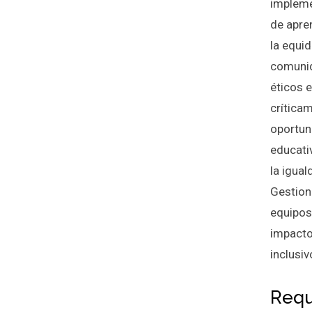
impleme
de apre
la equid
comunid
éticos e
crítica
oportun
educativ
la igua
Gestion
equipos
impacto
inclusi
Requ