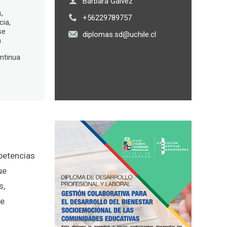
Bárbara Gálvez
,
+56229789757
cia,
se
diplomas.sd@uchile.cl
a
ntinua
mpetencias
ue
s,
de