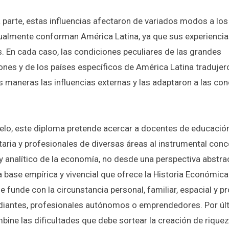
a parte, estas influencias afectaron de variados modos a los
ualmente conforman América Latina, ya que sus experiencia
s. En cada caso, las condiciones peculiares de las grandes
ones y de los países específicos de América Latina tradujer
as maneras las influencias externas y las adaptaron a las co
lelo, este diploma pretende acercar a docentes de educació
taria y profesionales de diversas áreas al instrumental conc
y analítico de la economía, no desde una perspectiva abstrac
 base empírica y vivencial que ofrece la Historia Económica 
se funde con la circunstancia personal, familiar, espacial y p
diantes, profesionales autónomos o emprendedores. Por úl
bine las dificultades que debe sortear la creación de riqu