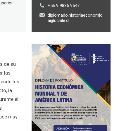
perior.
+56 9 9885 9547
diplomado.historiaeconomic
a@uchile.cl
s de su
r las
desde los
to, la
urante el
s
hace muy