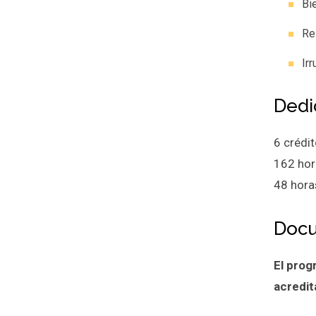
Bi
Re
Ir
Dedi
6 crédit
162 hor
48 hora
Docu
El prog
acredit