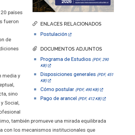
 20 países
s fueron
ENLACES RELACIONADOS
Postulación
on de
ndiciones
DOCUMENTOS ADJUNTOS
Programa de Estudios
(PDF, 290
KB)
Disposiciones generales
(PDF, 451
n media y
KB)
eptual,
Cómo postular
(PDF, 490 KB)
ta, sino
Pago de arancel
(PDF, 412 KB)
y Social,
rofesional
timo, también promueve una mirada equilibrada
eza con los mecanismos institucionales que