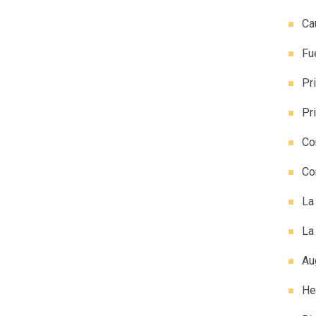
Ca
Fu
Pr
Pr
Co
Co
La
La
Au
He