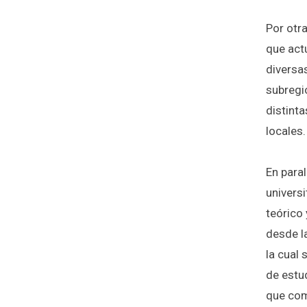
Por otr
que act
diversa
subregi
distint
locales.
En para
universi
teórico 
desde la
la cual 
de estu
que com