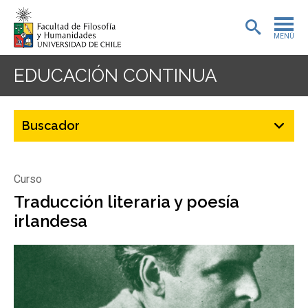
MENÚ
PORTADA
EDUCACIÓN CONTINUA
ADMISIÓN
PREGRADO
POSTGRADO
Curso
INVESTIGACIÓN
Traducción literaria y poesía
irlandesa
EXTENSIÓN
BIBLIOTECA
DEPARTAMENTOS