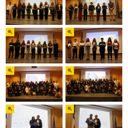
FACULTAD
Estudiantes
Funcionarios
Académicos
Egresados
Zoom
Zoom
Zoom
Zoom
Zoom
Zoom