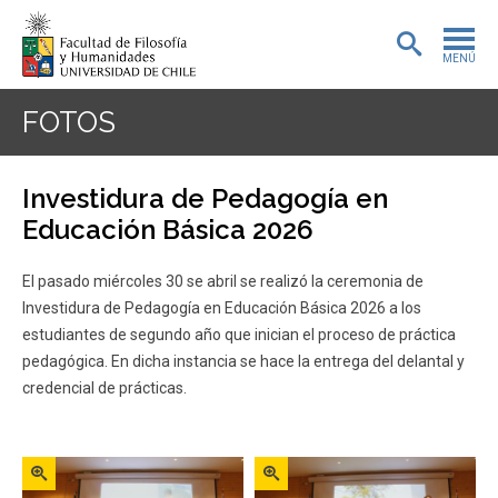
MENÚ
PORTADA
FOTOS
ADMISIÓN
Investidura de Pedagogía en
PREGRADO
Educación Básica 2026
POSTGRADO
El pasado miércoles 30 se abril se realizó la ceremonia de
Investidura de Pedagogía en Educación Básica 2026 a los
INVESTIGACIÓN
estudiantes de segundo año que inician el proceso de práctica
pedagógica. En dicha instancia se hace la entrega del delantal y
EXTENSIÓN
credencial de prácticas.
BIBLIOTECA
DEPARTAMENTOS
Zoom
Zoom