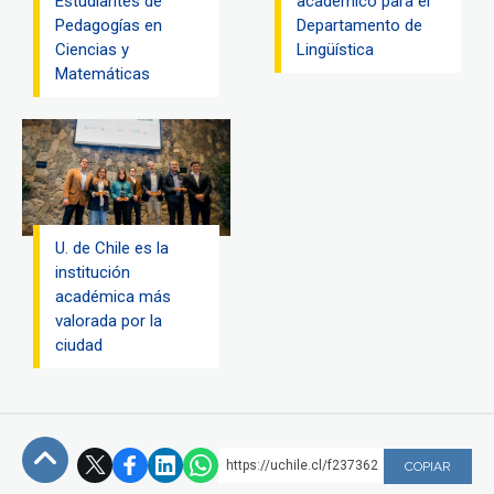
Estudiantes de
académico para el
Pedagogías en
Departamento de
Ciencias y
Lingüística
Matemáticas
U. de Chile es la
institución
académica más
valorada por la
ciudad
https://uchile.cl/f237362
COPIAR