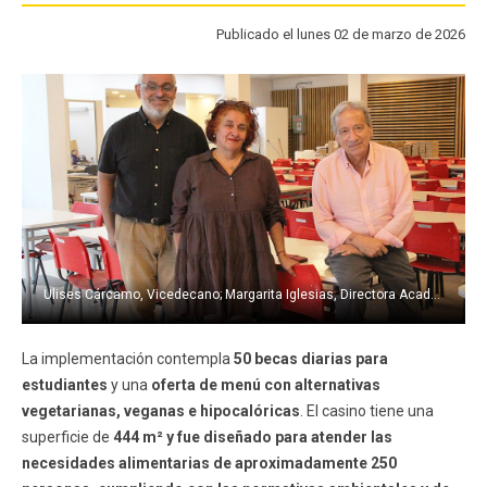
FACULTAD
Publicado el lunes 02 de marzo de 2026
Estudiantes
Funcionarios
Académicos
Egresados
Ulises Cárcamo, Vicedecano; Margarita Iglesias, Directora Académica; y Raúl Villarroel, Decano de la Facultad de Filosofía y Humanidades.
La implementación contempla
50 becas diarias para
estudiantes
y una
oferta de menú con alternativas
vegetarianas, veganas e hipocalóricas
. El casino tiene una
superficie de
444 m² y fue diseñado para atender las
necesidades alimentarias de aproximadamente 250