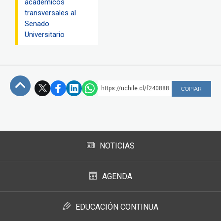
académicos
transversales al
Senado
Universitario
https://uchile.cl/f240888
COPIAR
Subir
NOTICIAS
AGENDA
EDUCACIÓN CONTINUA