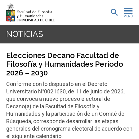
MENÚ
PORTADA
NOTICIAS
ADMISIÓN
Elecciones Decano Facultad de
PREGRADO
Filosofía y Humanidades Período
2026 – 2030
POSTGRADO
Conforme con lo dispuesto en el Decreto
INVESTIGACIÓN
Universitario N°0021630, de 11 de junio de 2026,
que convoca a nuevo proceso electoral de
EXTENSIÓN
Decano(a) de la Facultad de Filosofía y
Humanidades y la participación de un Comité de
BIBLIOTECA
Búsqueda, corresponde desarrollar las etapas
generales del cronograma electoral de acuerdo con
DEPARTAMENTOS
el siguiente calendario.