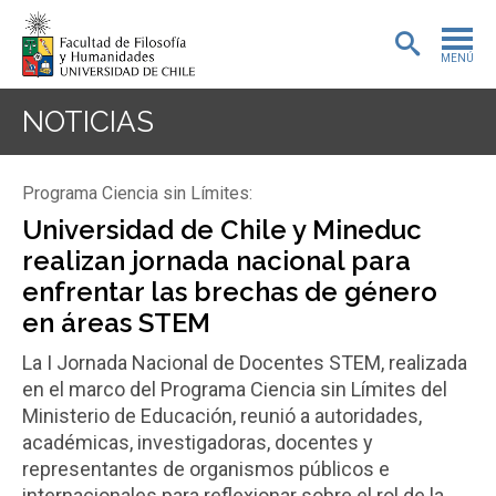
MENÚ
PORTADA
NOTICIAS
ADMISIÓN
Programa Ciencia sin Límites:
PREGRADO
Universidad de Chile y Mineduc
realizan jornada nacional para
POSTGRADO
enfrentar las brechas de género
INVESTIGACIÓN
en áreas STEM
La I Jornada Nacional de Docentes STEM, realizada
EXTENSIÓN
en el marco del Programa Ciencia sin Límites del
BIBLIOTECA
Ministerio de Educación, reunió a autoridades,
académicas, investigadoras, docentes y
DEPARTAMENTOS
representantes de organismos públicos e
internacionales para reflexionar sobre el rol de la