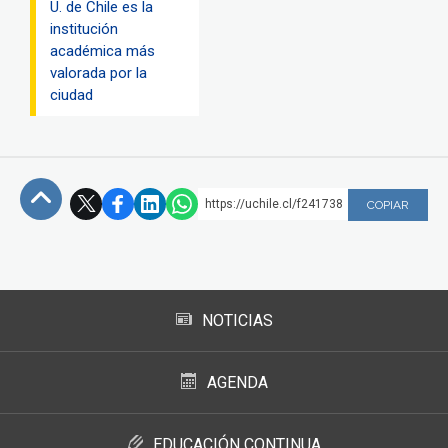
U. de Chile es la
institución
académica más
valorada por la
ciudad
https://uchile.cl/f241738
COPIAR
Subir
NOTICIAS
AGENDA
EDUCACIÓN CONTINUA