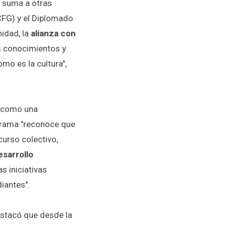
Se suma a otras
CFG) y el Diplomado
nidad, la
alianza con
s conocimientos y
omo es la cultura",
a como una
ograma "reconoce que
curso colectivo,
esarrollo
 iniciativas
diantes".
estacó que desde la