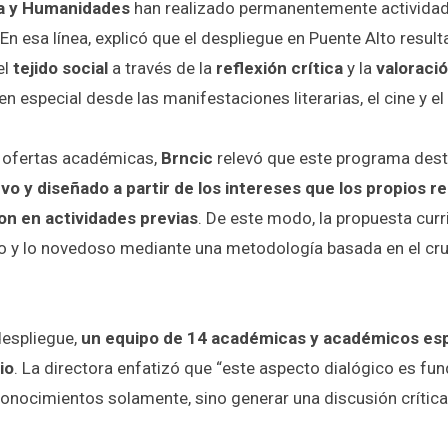
ía y Humanidades
han realizado permanentemente actividad
n esa línea, explicó que el despliegue en Puente Alto result
el
tejido social
a través de la
reflexión crítica
y la
valoració
 en especial desde las manifestaciones literarias, el cine y el
s ofertas académicas,
Brncic
relevó que este programa dest
 y diseñado a partir de los intereses que los propios re
n en actividades previas
. De este modo, la propuesta curri
ico y lo novedoso mediante una metodología basada en el cr
despliegue,
un equipo de 14 académicas y académicos esp
io
. La directora enfatizó que “este aspecto dialógico es fu
nocimientos solamente, sino generar una discusión crítica 