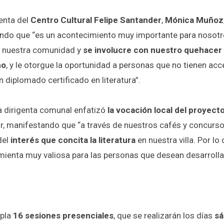
denta del
Centro Cultural Felipe Santander
,
Mónica Muñoz
alando que “es un acontecimiento muy importante para nosotr
a nuestra comunidad y
se involucre con nuestro quehacer c
mo
, y le otorgue la oportunidad a personas que no tienen acc
n diplomado certificado en literatura”.
la dirigenta comunal enfatizó
la vocación local del proyect
r, manifestando que “a través de nuestros cafés y concursos
del
interés que concita la literatura
en nuestra villa. Por l
mienta muy valiosa para las personas que desean desarrolla
mpla
16 sesiones presenciales
, que se realizarán los días
sá