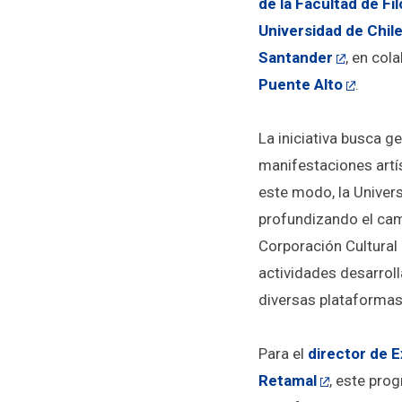
de la Facultad de Fi
Universidad de Chil
Santander
, en col
Puente Alto
.
La iniciativa busca g
manifestaciones artí
este modo, la Univers
profundizando el cam
Corporación Cultural 
actividades desarrol
diversas plataformas
Para el
director de 
Retamal
, este pro