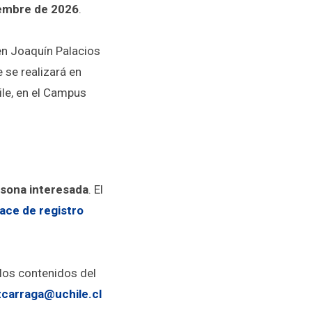
ciembre de 2026
.
en Joaquín Palacios
e se realizará en
ile, en el Campus
rsona interesada
. El
ace de registro
 los contenidos del
zcarraga@uchile.cl