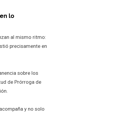
en lo
nzan al mismo ritmo:
sistió precisamente en
anencia sobre los
tud de Prórroga de
ión.
 acompaña y no solo