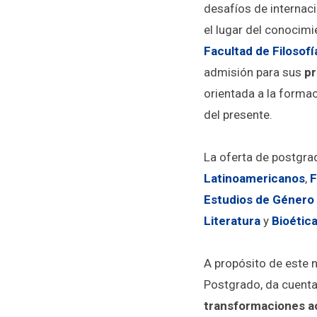
desafíos de internac
el lugar del conocimie
Facultad de Filosofí
admisión para sus
pr
orientada a la formac
del presente.
La oferta de postgra
Latinoamericanos
,
F
Estudios de Género 
Literatura
y
Bioétic
A propósito de este 
Postgrado, da cuent
transformaciones ac