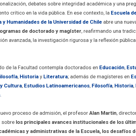
ionalización, debates sobre integridad académica y una preg
nto crítico en la vida pública. En ese contexto, la
Escuela de
a y Humanidades de la Universidad de Chile
abre una nuev
ogramas de doctorado y magíster
, reafirmando una tradi
ión avanzada, la investigación rigurosa y la reflexión públi
do de la Facultad contempla doctorados en
Educación
,
Est
ilosofía
,
Historia
y
Literatura
; además de magísteres en
Es
y Cultura
,
Estudios Latinoamericanos
,
Filosofía
,
Historia
,
a
.
nuevo proceso de admisión, el profesor
Alan Martin
, directo
a sobre
los principales avances institucionales de los últi
adémicas y administrativas de la Escuela, los desafíos 