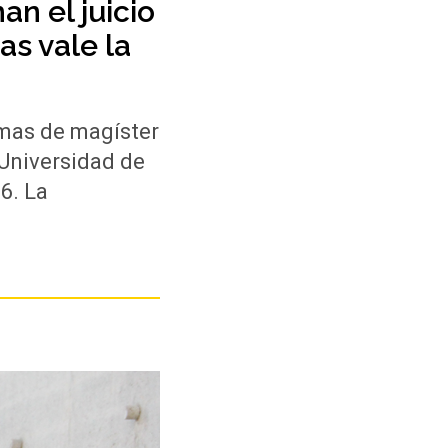
n el juicio
s vale la
amas de magíster
 Universidad de
26. La