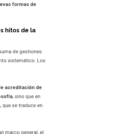
uevas formas de
s hitos de la
 suma de gestiones
nto sistemático. Los
e acreditación de
osofía
, sino que en
a
, que se traduce en
un marco general, el