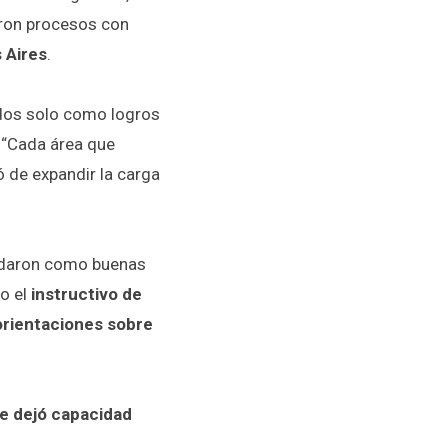
daron procesos con
 Aires
.
idos solo como logros
. “Cada área que
 de expandir la carga
uedaron como buenas
o el
instructivo de
orientaciones sobre
ue dejó capacidad