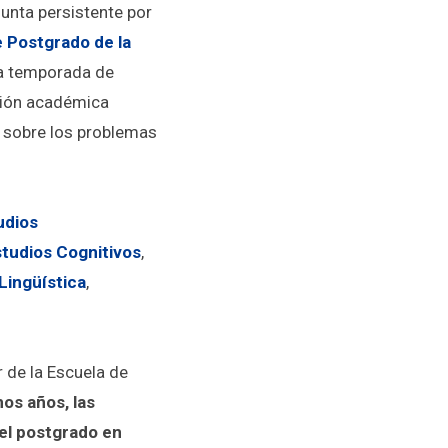
unta persistente por
 Postgrado de la
a temporada de
ción académica
ca sobre los problemas
udios
tudios Cognitivos
,
Lingüística
,
r de la Escuela de
mos años, las
del postgrado en