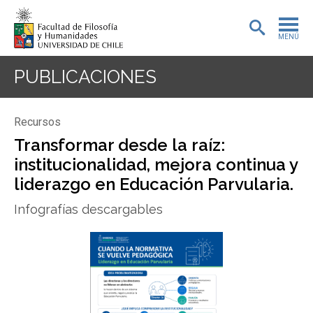
MENÚ
PORTADA
PUBLICACIONES
ADMISIÓN
Recursos
PREGRADO
Transformar desde la raíz:
institucionalidad, mejora continua y
POSTGRADO
liderazgo en Educación Parvularia.
INVESTIGACIÓN
Infografías descargables
EXTENSIÓN
BIBLIOTECA
DEPARTAMENTOS