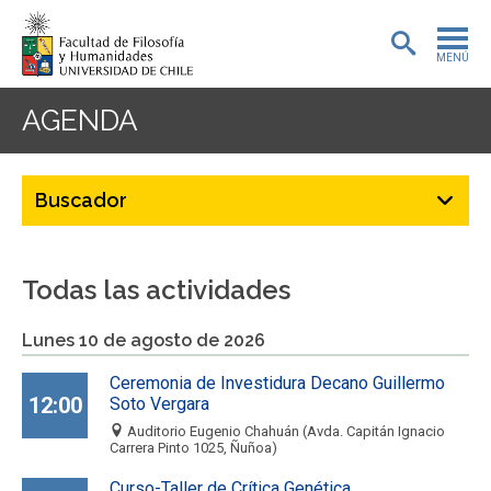
MENÚ
PORTADA
AGENDA
ADMISIÓN
PREGRADO
POSTGRADO
Todas las actividades
INVESTIGACIÓN
Lunes 10 de agosto de 2026
EXTENSIÓN
Ceremonia de Investidura Decano Guillermo
12:00
Soto Vergara
BIBLIOTECA
Auditorio Eugenio Chahuán (Avda. Capitán Ignacio
Carrera Pinto 1025, Ñuñoa)
DEPARTAMENTOS
Curso-Taller de Crítica Genética