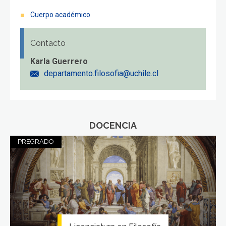
FACULTAD
Cuerpo académico
Estudiantes
Funcionarios
Contacto
Académicos
Egresados
Karla Guerrero
departamento.filosofia@uchile.cl
DOCENCIA
PREGRADO