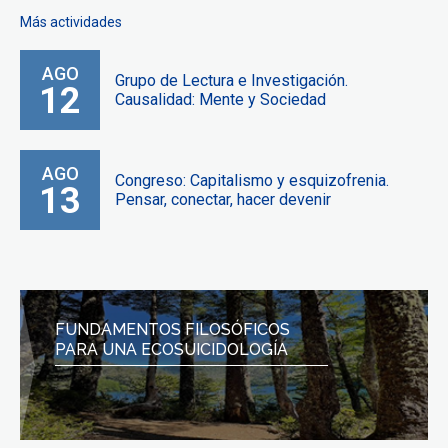
Más actividades
AGO
Grupo de Lectura e Investigación.
12
Causalidad: Mente y Sociedad
AGO
Congreso: Capitalismo y esquizofrenia.
13
Pensar, conectar, hacer devenir
FUNDAMENTOS FILOSÓFICOS
PARA UNA ECOSUICIDOLOGÍA