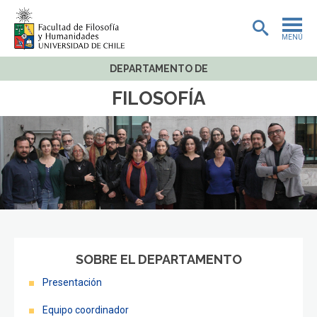
MENÚ
DEPARTAMENTO DE
PORTADA
FILOSOFÍA
ADMISIÓN
PREGRADO
POSTGRADO
INVESTIGACIÓN
EXTENSIÓN
SOBRE EL DEPARTAMENTO
BIBLIOTECA
Presentación
DEPARTAMENTOS
Equipo coordinador