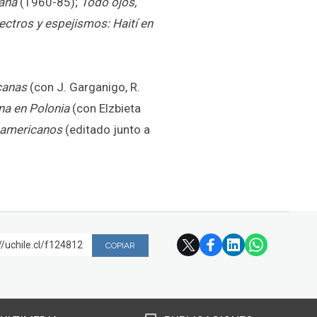
cana
(1960-85);
Todo ojos,
ctros y espejismos: Haití en
canas
(con J. Garganigo, R.
ana en Polonia
(con Elzbieta
noamericanos
(editado junto a
//uchile.cl/f124812
COPIAR