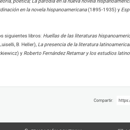
teoría, poética; La parodia en la nueva novela hispanoameri
rdinación en la novela hispanoamericana
(1895-1935) y
Espe
s siguientes libros:
Huellas de las literaturas hispanoameri
iselli, B. Heller),
La presencia de la literatura latinoameric
kiewicz) y
Roberto Fernández Retamar y los estudios lati
Compartir:
https: