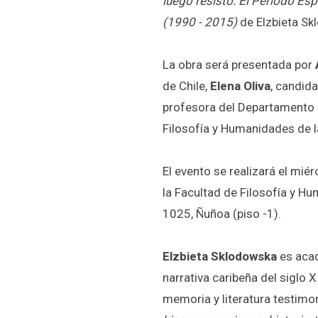
luego resisto: El Período Es
(1990 - 2015)
de Elzbieta S
La obra será presentada por
de Chile,
Elena Oliva
, candid
profesora del Departamento d
Filosofía y Humanidades de l
El evento se realizará el mié
la Facultad de Filosofía y Hu
1025, Ñuñoa (piso -1).
Elzbieta Sklodowska
es acad
narrativa caribeña del siglo XI
memoria y literatura testimon