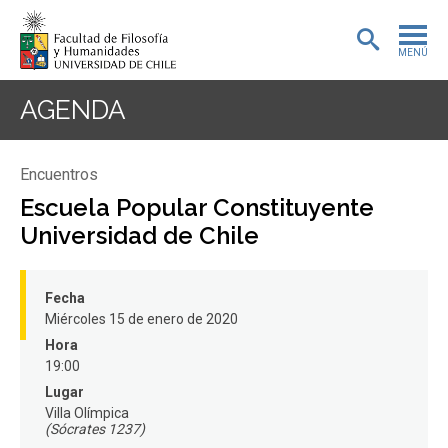
MENÚ
PORTADA
AGENDA
ADMISIÓN
Encuentros
PREGRADO
Escuela Popular Constituyente
Universidad de Chile
POSTGRADO
INVESTIGACIÓN
Fecha
Miércoles 15 de enero de 2020
EXTENSIÓN
Hora
19:00
BIBLIOTECA
Lugar
Villa Olímpica
DEPARTAMENTOS
(Sócrates 1237)