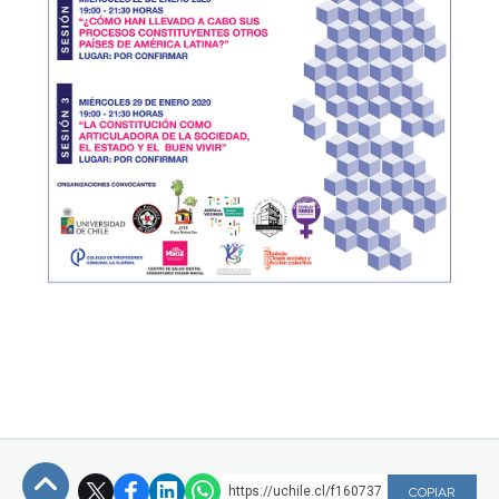
https://uchile.cl/f160737
COPIAR