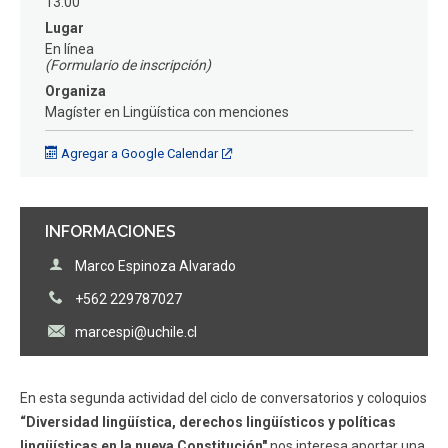
13:00
FACULTAD
Lugar
En línea
Estudiantes
Funcionarios
(Formulario de inscripción)
Organiza
Académicos
Egresados
Magíster en Lingüística con menciones
Agregar a Google Calendar
INFORMACIONES
Marco Espinoza Alvarado
+562 229787027
marcespi@uchile.cl
En esta segunda actividad del ciclo de conversatorios y coloquios
“Diversidad lingüística, derechos lingüísticos y políticas
lingüísticas en la nueva Constitución"
nos interesa aportar una