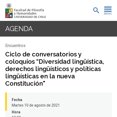
MENÚ
PORTADA
AGENDA
ADMISIÓN
Encuentros
PREGRADO
Ciclo de conversatorios y
coloquios “Diversidad lingüística,
POSTGRADO
derechos lingüísticos y políticas
INVESTIGACIÓN
lingüísticas en la nueva
Constitución"
EXTENSIÓN
BIBLIOTECA
Fecha
Martes 10 de agosto de 2021
DEPARTAMENTOS
Hora