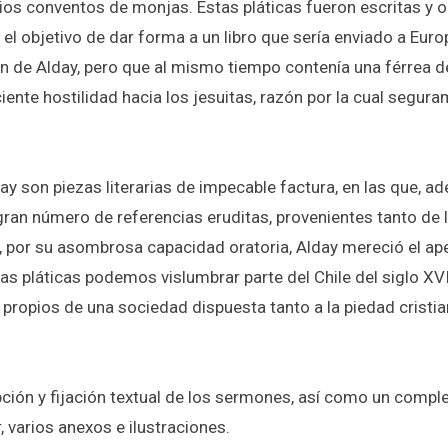
rios conventos de monjas. Estas pláticas fueron escritas y o
 el objetivo de dar forma a un libro que sería enviado a Eu
ón de Alday, pero que al mismo tiempo contenía una férrea 
ente hostilidad hacia los jesuitas, razón por la cual seguram
y son piezas literarias de impecable factura, en las que, 
gran número de referencias eruditas, provenientes tanto de l
ho, por su asombrosa capacidad oratoria, Alday mereció el ap
tas pláticas podemos vislumbrar parte del Chile del siglo XVII
s propios de una sociedad dispuesta tanto a la piedad cristi
ipción y fijación textual de los sermones, así como un compl
, varios anexos e ilustraciones.