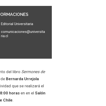
FORMACIONES
Editorial Universitaria
comunicaciones@universita
ria.cl
nto del libro
Sermones de
de
Bernarda Urrejola
tividad que se realizará el
18:00 horas
en en el
Salón
e Chile
.