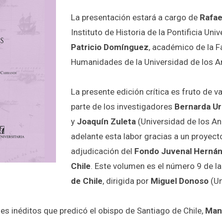
La presentación estará a cargo de
Rafae
Instituto de Historia de la Pontificia
Univ
Patricio Domínguez
, académico de la F
Humanidades de la Universidad de los A
La presente edición crítica es fruto de v
parte de los investigadores
Bernarda Ur
y
Joaquín Zuleta
(Universidad de los An
adelante esta labor gracias a un proyec
adjudicación del
Fondo Juvenal Hernánd
Chile
. Este volumen es el número 9 de l
de Chile
, dirigida por
Miguel Donoso
(Un
s inéditos que predicó el obispo de Santiago de Chile,
Man