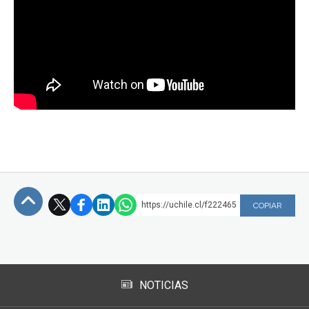
https://uchile.cl/f222465
COPIAR
Subir
NOTICIAS