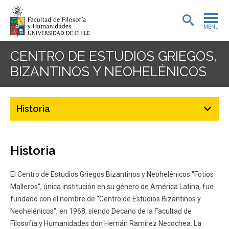
MENÚ
PORTADA
CENTRO DE ESTUDIOS GRIEGOS,
BIZANTINOS Y NEOHELÉNICOS
ADMISIÓN
PREGRADO
Historia
POSTGRADO
INVESTIGACIÓN
Historia
EXTENSIÓN
El Centro de Estudios Griegos Bizantinos y Neohelénicos "Fotios
Malleros", única institución en su género de América Latina, fue
BIBLIOTECA
fundado con el nombre de "Centro de Estudios Bizantinos y
Neohelénicos", en 1968, siendo Decano de la Facultad de
DEPARTAMENTOS
Filosofía y Humanidades don Hernán Ramírez Necochea. La