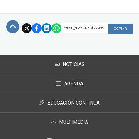
FACULTAD
Estudiantes
Funcionarios
https://uchile.cl/f229351
COPIAR
Académicos
Egresados
Subir
NOTICIAS
AGENDA
EDUCACIÓN CONTINUA
MULTIMEDIA