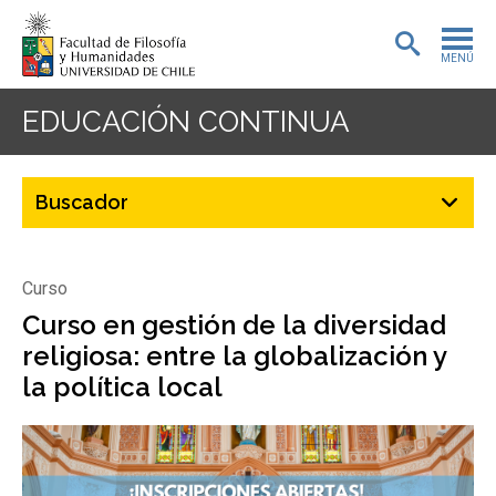
MENÚ
PORTADA
EDUCACIÓN CONTINUA
ADMISIÓN
PREGRADO
POSTGRADO
Curso
INVESTIGACIÓN
Curso en gestión de la diversidad
religiosa: entre la globalización y
EXTENSIÓN
la política local
BIBLIOTECA
DEPARTAMENTOS