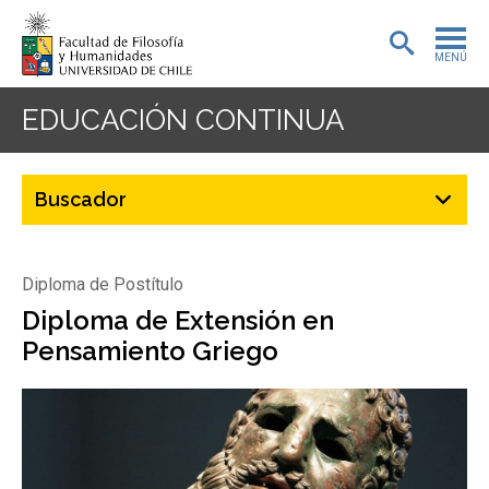
MENÚ
PORTADA
EDUCACIÓN CONTINUA
ADMISIÓN
PREGRADO
POSTGRADO
Diploma de Postítulo
INVESTIGACIÓN
Diploma de Extensión en
Pensamiento Griego
EXTENSIÓN
BIBLIOTECA
DEPARTAMENTOS