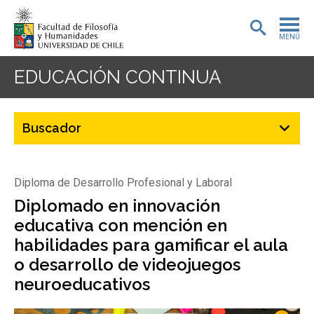
MENÚ
PORTADA
EDUCACIÓN CONTINUA
ADMISIÓN
PREGRADO
POSTGRADO
Diploma de Desarrollo Profesional y Laboral
INVESTIGACIÓN
Diplomado en innovación
educativa con mención en
EXTENSIÓN
habilidades para gamificar el aula
o desarrollo de videojuegos
BIBLIOTECA
neuroeducativos
DEPARTAMENTOS