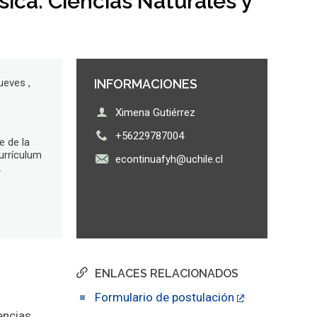
ica: Ciencias Naturales y
ueves ,
INFORMACIONES
Ximena Gutiérrez
+56229787004
e de la
urrículum
econtinuafyh@uchile.cl
.
ENLACES RELACIONADOS
Formulario de postulación
encias