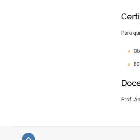
Cert
Para qu
Ob
80
Doce
Prof. Á