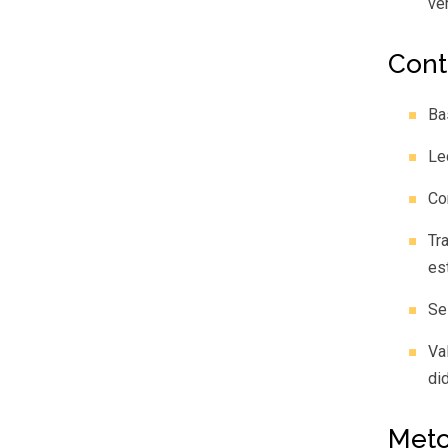
ve
Cont
Ba
Le
Co
Tr
es
Se
Va
di
Meto