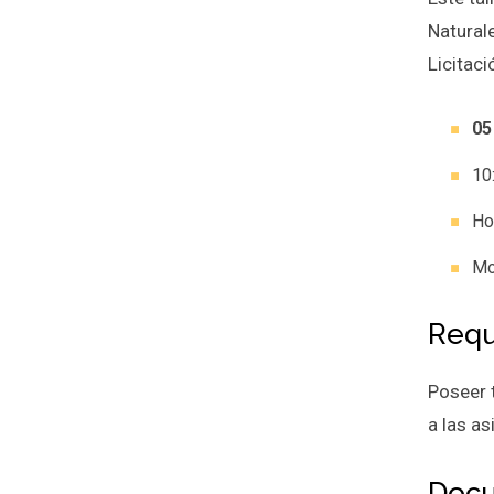
Natural
Licitaci
05
10
Ho
Mo
Requ
Poseer t
a las a
Docu