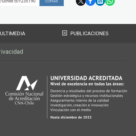
//uchile.cl/f235190
COPIAR
ULTIMEDIA
PUBLICACIONES
rivacidad