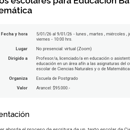
os escolares para Educación Bás
emática
Fecha y hora
5/01/26 al 9/01/26 - lunes , martes , miércoles , j
viernes - 10:00 hrs.
Lugar
No presencial: virtual (Zoom)
Dirigido a
Profesor/a, licenciado/a en educación o asistent
educación en un área afín a las asignaturas del c
escolar de Ciencias Naturales y o de Matemática
Organiza
Escuela de Postgrado
Valor
Arancel: $95.000.-
entación
ler aborda el proceso de escritura de un texto escolar de Ci