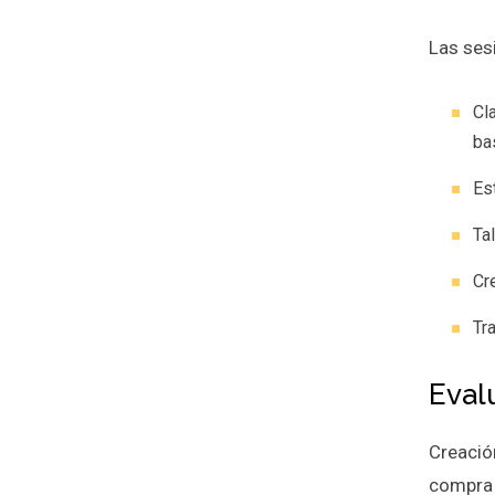
Las ses
Cl
ba
Es
Ta
Cr
Tr
Eval
Creació
compra 