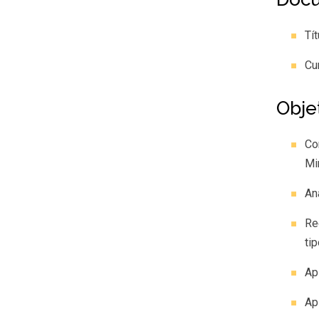
Tí
Cu
Obje
Co
Mi
An
Re
ti
Ap
Ap