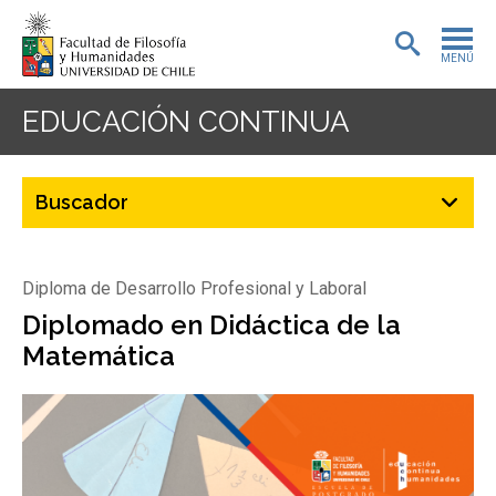
MENÚ
PORTADA
EDUCACIÓN CONTINUA
ADMISIÓN
PREGRADO
POSTGRADO
Diploma de Desarrollo Profesional y Laboral
INVESTIGACIÓN
Diplomado en Didáctica de la
Matemática
EXTENSIÓN
BIBLIOTECA
DEPARTAMENTOS