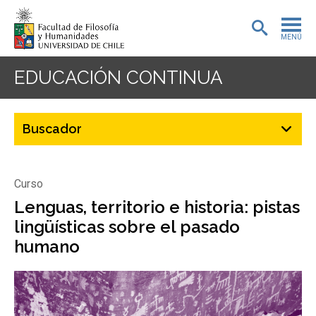
MENÚ
PORTADA
EDUCACIÓN CONTINUA
ADMISIÓN
PREGRADO
POSTGRADO
Curso
INVESTIGACIÓN
Lenguas, territorio e historia: pistas
lingüísticas sobre el pasado
EXTENSIÓN
humano
BIBLIOTECA
DEPARTAMENTOS