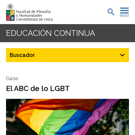
MENÚ
PORTADA
EDUCACIÓN CONTINUA
ADMISIÓN
PREGRADO
POSTGRADO
Curso
INVESTIGACIÓN
El ABC de lo LGBT
EXTENSIÓN
BIBLIOTECA
DEPARTAMENTOS