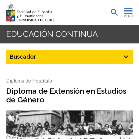
MENÚ
PORTADA
EDUCACIÓN CONTINUA
ADMISIÓN
PREGRADO
POSTGRADO
Diploma de Postítulo
INVESTIGACIÓN
Diploma de Extensión en Estudios
de Género
EXTENSIÓN
BIBLIOTECA
DEPARTAMENTOS