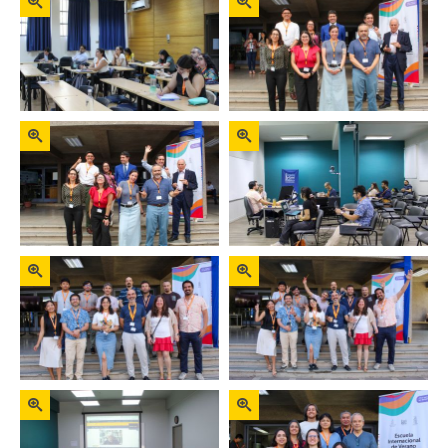
FACULTAD
Estudiantes
Funcionarios
Académicos
Egresados
Zoom
Zoom
Zoom
Zoom
Zoom
Zoom