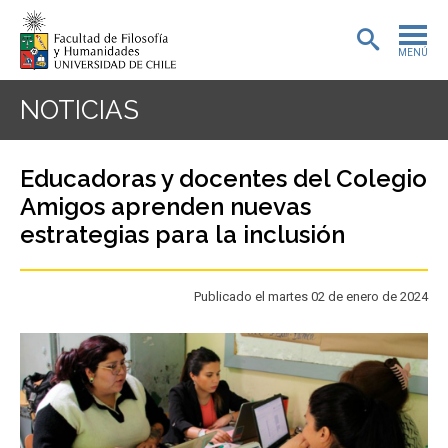
MENÚ
PORTADA
NOTICIAS
ADMISIÓN
Educadoras y docentes del Colegio
PREGRADO
Amigos aprenden nuevas
estrategias para la inclusión
POSTGRADO
INVESTIGACIÓN
Publicado el martes 02 de enero de 2024
EXTENSIÓN
BIBLIOTECA
DEPARTAMENTOS