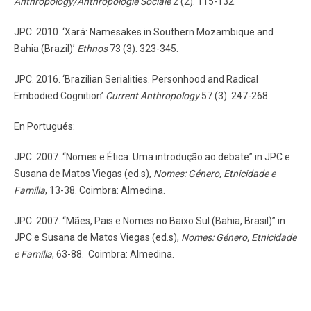
Anthropology/Anthropologie Sociale
2 (2): 115-132.
JPC. 2010. ‘Xará: Namesakes in Southern Mozambique and
Bahia (Brazil)’
Ethnos
73 (3): 323-345.
JPC. 2016. ‘Brazilian Serialities. Personhood and Radical
Embodied Cognition’
Current Anthropology
57 (3): 247-268.
En Portugués:
JPC. 2007. “Nomes e Ética: Uma introdução ao debate” in JPC e
Susana de Matos Viegas (ed.s),
Nomes: Género, Etnicidade e
Família
, 13-38. Coimbra: Almedina.
JPC. 2007. “Mães, Pais e Nomes no Baixo Sul (Bahia, Brasil)” in
JPC e Susana de Matos Viegas (ed.s),
Nomes: Género, Etnicidade
e Família
, 63-88. Coimbra: Almedina.