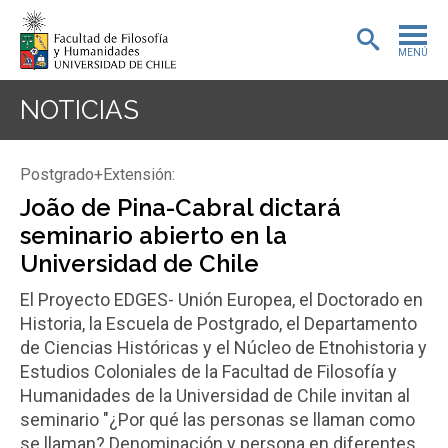
MENÚ
PORTADA
NOTICIAS
ADMISIÓN
Postgrado+Extensión:
PREGRADO
João de Pina-Cabral dictará
seminario abierto en la
POSTGRADO
Universidad de Chile
INVESTIGACIÓN
El Proyecto EDGES- Unión Europea, el Doctorado en
Historia, la Escuela de Postgrado, el Departamento
EXTENSIÓN
de Ciencias Históricas y el Núcleo de Etnohistoria y
Estudios Coloniales de la Facultad de Filosofía y
BIBLIOTECA
Humanidades de la Universidad de Chile invitan al
DEPARTAMENTOS
seminario "¿Por qué las personas se llaman como
se llaman? Denominación y persona en diferentes