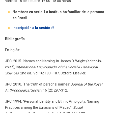
Viernes 18 de octubre. 16:00 -18:00 horas
Nombres en serie. La institución familiar de la persona
en Brasil.
Inscripción a la sesión
Bibliografía
En Inglés:
JPC. 2015. ‘Names and Naming’ in James D. Wright (editor-in-
chief), I
nternational Encyclopedia of the Social & Behavioral
Sciences
, 2nd ed., Vol 16: 183–187. Oxford: Elsevier.
JPC. 2010. ‘The truth of personal names’
Journal of the Royal
Anthropological Society
16 (2): 297-312.
JPC. 1994. “Personal Identity and Ethnic Ambiguity: Naming
Practices among the Eurasians of Macau”,
Social