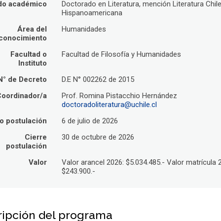
do académico
Doctorado en Literatura, mención Literatura Chil
Hispanoamericana
Área del
Humanidades
conocimiento
Facultad o
Facultad de Filosofía y Humanidades
Instituto
N° de Decreto
D.E N° 002262 de 2015
oordinador/a
Prof. Romina Pistacchio Hernández
doctoradoliteratura@uchile.cl
io postulación
6 de julio de 2026
Cierre
30 de octubre de 2026
postulación
Valor
Valor arancel 2026: $5.034.485.- Valor matrícula 
$243.900.-
ripción del programa