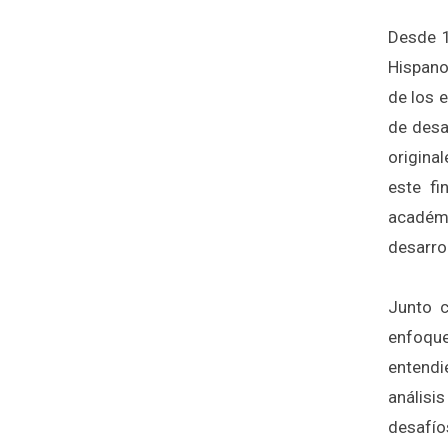
Desde 1
Hispano
de los 
de desa
origina
este fi
académ
desarrol
Junto c
enfoqu
entend
análisis
desafío