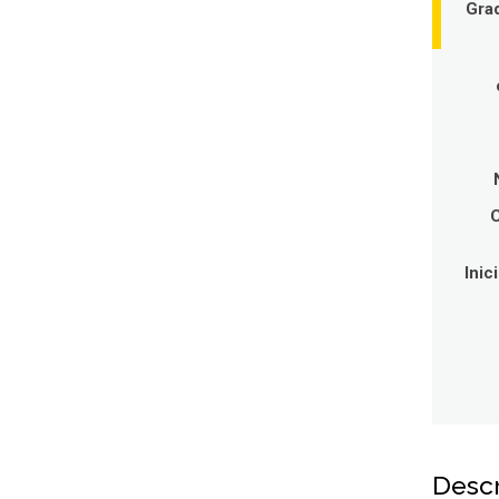
Gra
C
Inic
Desc