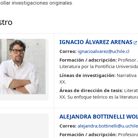
ollar investigaciones originales.
stro
IGNACIO ÁLVAREZ ARENAS
Correo:
ignacioalvarez@uchile.cl
Formación / adscripción:
Profesor 
Literatura por la Pontificia Universid
Líneas de investigación:
Narrativa C
XX.
Áreas de dirección de tesis:
Literat
XX. Su enfoque teórico es la literatu
ALEJANDRA BOTTINELLI WO
Correo:
alejandra.bottinelli@u.uchile
Formación / adscripción:
Profesora