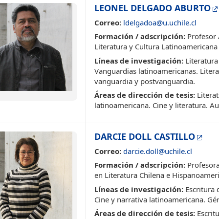
LEONEL DELGADO ABURTO
Correo:
ldelgadoa@u.uchile.cl
Formación / adscripción:
Profesor 
Literatura y Cultura Latinoamericana
Líneas de investigación:
Literatur
Vanguardias latinoamericanas. Litera
vanguardia y postvanguardia.
Áreas de dirección de tesis:
Literat
latinoamericana. Cine y literatura. A
DARCIE DOLL CASTILLO
Correo:
darcie.doll@uchile.cl
Formación / adscripción:
Profesora
en Literatura Chilena e Hispanoameri
Líneas de investigación:
Escritura d
Cine y narrativa latinoamericana. Gé
Áreas de dirección de tesis:
Escritu