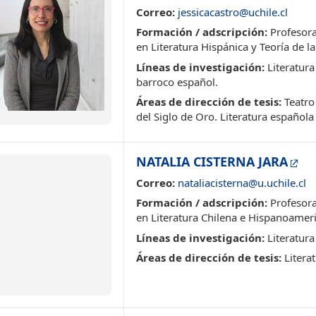
Correo:
jessicacastro@uchile.cl
Formación / adscripción:
Profesora
en Literatura Hispánica y Teoría de l
Líneas de investigación:
Literatura
barroco español.
Áreas de dirección de tesis:
Teatro 
del Siglo de Oro. Literatura españo
NATALIA CISTERNA JARA
Correo:
nataliacisterna@u.uchile.cl
Formación / adscripción:
Profesora
en Literatura Chilena e Hispanoameri
Líneas de investigación:
Literatura
Áreas de dirección de tesis:
Litera