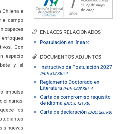
 Chilena e
en el campo
ean capaces
ENLACES RELACIONADOS
n enfoques
Postulación en línea
tivos. Con
un espacio
DOCUMENTOS ADJUNTOS
bate y el
Instructivo de Postulación 2027
(PDF, 812 KB)
Reglamento Doctorado en
Literatura
(PDF, 4208 KB)
do impulsa
Carta de compromiso requisito
linarias,
de idioma
(DOCX, 121 KB)
iquece los
Carta de declaración
(DOC, 260 KB)
estudiantes
isis nuevas