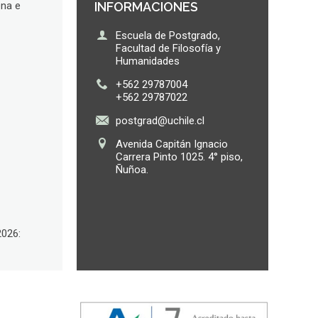
ena e
INFORMACIONES
Escuela de Postgrado,
Facultad de Filosofía y
Humanidades
+562 29787004
+562 29787022
postgrad@uchile.cl
Avenida Capitán Ignacio
Carrera Pinto 1025. 4° piso,
Ñuñoa.
2026: