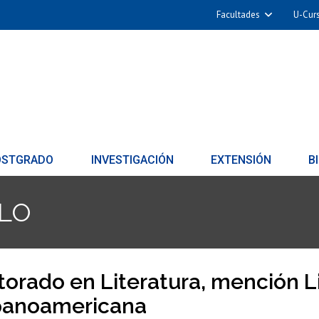
Facultades
U-Cur
OSTGRADO
INVESTIGACIÓN
EXTENSIÓN
B
LO
orado en Literatura, mención Li
panoamericana