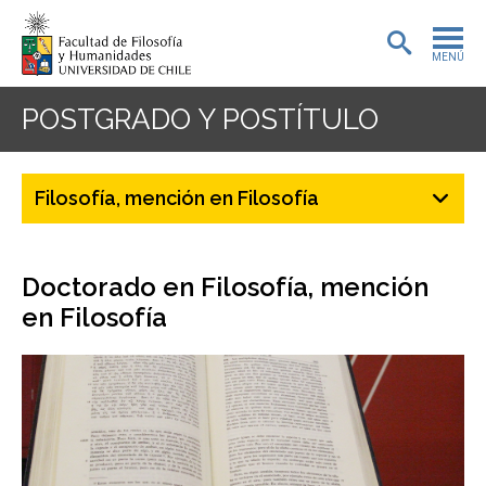
MENÚ
PORTADA
POSTGRADO Y POSTÍTULO
ADMISIÓN
Filosofía, mención en Filosofía
PREGRADO
POSTGRADO
Doctorado en Filosofía, mención
INVESTIGACIÓN
en Filosofía
EXTENSIÓN
BIBLIOTECA
DEPARTAMENTOS