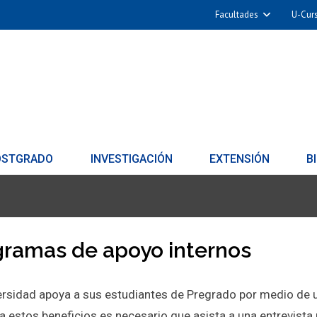
Facultades
U-Cur
OSTGRADO
INVESTIGACIÓN
EXTENSIÓN
B
gramas de apoyo internos
ersidad apoya a sus estudiantes de Pregrado por medio de u
a estos beneficios es necesario que asista a una entrevista 