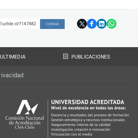
//uchile.cl/f147482
COPIAR
ULTIMEDIA
PUBLICACIONES
rivacidad