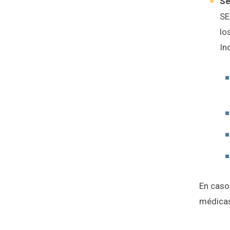
Se
​S
lo
In
En caso
médicas 