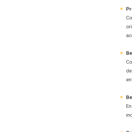
Pr
Co
or
ac
Be
Co
de
en
Be
​E
in