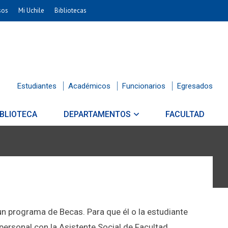
sos
Mi Uchile
Bibliotecas
Estudiantes
Académicos
Funcionarios
Egresados
IBLIOTECA
DEPARTAMENTOS
FACULTAD
n programa de Becas. Para que él o la estudiante
personal con la Asistente Social de Facultad,