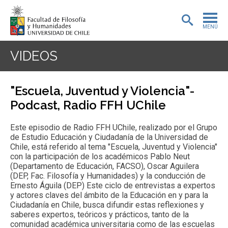
MENÚ
PORTADA
VIDEOS
ADMISIÓN
"Escuela, Juventud y Violencia"-
PREGRADO
Podcast, Radio FFH UChile
POSTGRADO
Este episodio de Radio FFH UChile, realizado por el Grupo
de Estudio Educación y Ciudadanía de la Universidad de
INVESTIGACIÓN
Chile, está referido al tema "Escuela, Juventud y Violencia"
con la participación de los académicos Pablo Neut
(Departamento de Educación, FACSO), Oscar Aguilera
EXTENSIÓN
(DEP, Fac. Filosofía y Humanidades) y la conducción de
Ernesto Águila (DEP) Este ciclo de entrevistas a expertos
BIBLIOTECA
y actores claves del ámbito de la Educación en y para la
Ciudadanía en Chile, busca difundir estas reflexiones y
DEPARTAMENTOS
saberes expertos, teóricos y prácticos, tanto de la
comunidad académica universitaria como de las escuelas