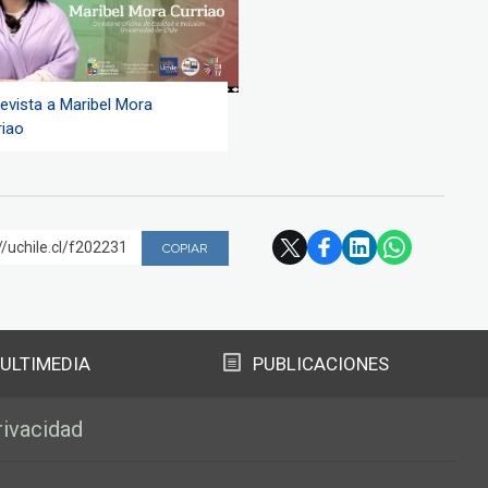
revista a Maribel Mora
riao
//uchile.cl/f202231
COPIAR
ULTIMEDIA
PUBLICACIONES
rivacidad