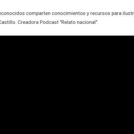
onocidos comparten conocimientos y recursos para ilustr
astillo. Creadora Podcast "Relato nacional".