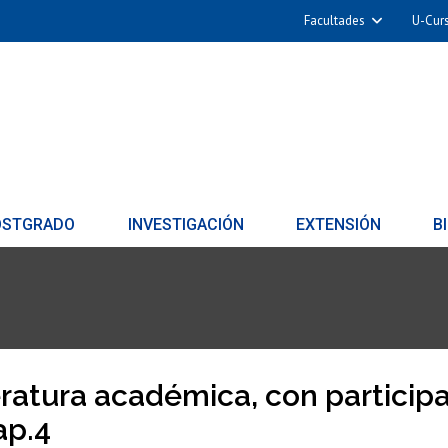
Facultades
U-Cur
OSTGRADO
INVESTIGACIÓN
EXTENSIÓN
B
eratura académica, con particip
ap.4