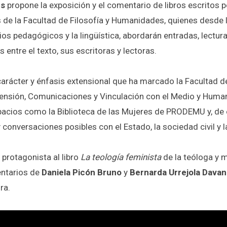
es
propone la exposición y el comentario de libros escritos p
e la Facultad de Filosofía y Humanidades, quienes desde la li
dios pedagógicos y la lingüística, abordarán entradas, lectur
 entre el texto, sus escritoras y lectoras.
 carácter y énfasis extensional que ha marcado la Facultad 
xtensión, Comunicaciones y Vinculación con el Medio y Hum
pacios como la Biblioteca de las Mujeres de PRODEMU y, de 
 conversaciones posibles con el Estado, la sociedad civil y 
 protagonista al libro
La teología feminista
de la teóloga y 
ntarios de
Daniela Picón Bruno
y
Bernarda Urrejola Dava
ura.