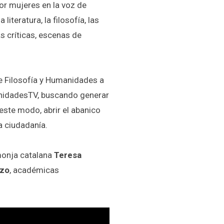
or mujeres en la voz de
teratura, la filosofía, las
as críticas, escenas de
de Filosofía y Humanidades a
anidadesTV, buscando generar
este modo, abrir el abanico
la ciudadanía.
monja catalana
Teresa
nzo
, académicas