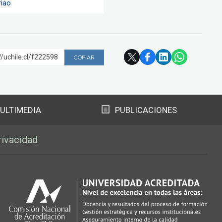
riao
//uchile.cl/f222598
COPIAR
ULTIMEDIA
PUBLICACIONES
rivacidad