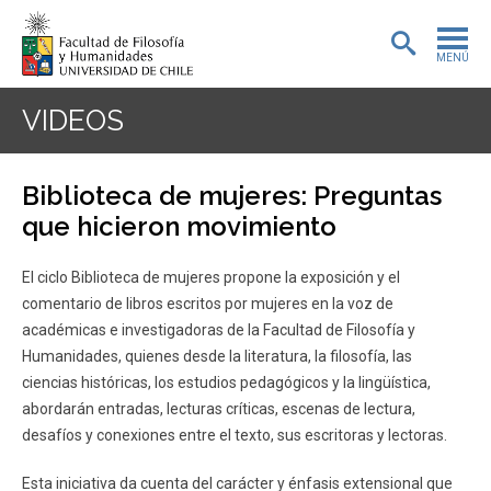
MENÚ
PORTADA
VIDEOS
ADMISIÓN
Biblioteca de mujeres: Preguntas
PREGRADO
que hicieron movimiento
POSTGRADO
El ciclo Biblioteca de mujeres propone la exposición y el
comentario de libros escritos por mujeres en la voz de
INVESTIGACIÓN
académicas e investigadoras de la Facultad de Filosofía y
Humanidades, quienes desde la literatura, la filosofía, las
EXTENSIÓN
ciencias históricas, los estudios pedagógicos y la lingüística,
BIBLIOTECA
abordarán entradas, lecturas críticas, escenas de lectura,
desafíos y conexiones entre el texto, sus escritoras y lectoras.
DEPARTAMENTOS
Esta iniciativa da cuenta del carácter y énfasis extensional que