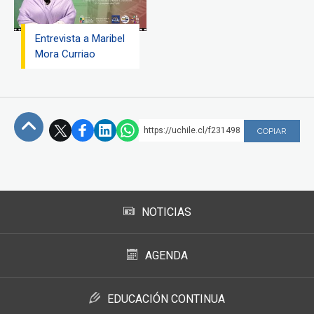
Entrevista a Maribel
Mora Curriao
https://uchile.cl/f231498
COPIAR
Subir
NOTICIAS
AGENDA
EDUCACIÓN CONTINUA