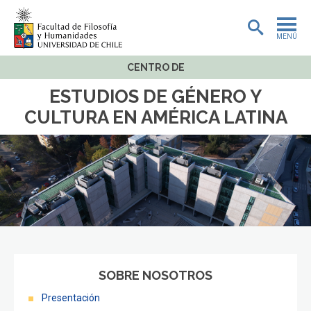
MENÚ
CENTRO DE
PORTADA
ESTUDIOS DE GÉNERO Y
ADMISIÓN
CULTURA EN AMÉRICA LATINA
PREGRADO
POSTGRADO
INVESTIGACIÓN
EXTENSIÓN
BIBLIOTECA
SOBRE NOSOTROS
DEPARTAMENTOS
Presentación