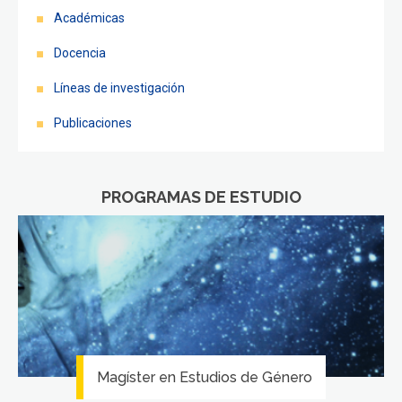
FACULTAD
Académicas
Estudiantes
Funcionarios
Docencia
Líneas de investigación
Académicos
Egresados
Publicaciones
PROGRAMAS DE ESTUDIO
Magíster en Estudios de Género