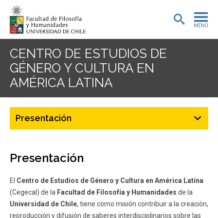
MENÚ
PORTADA
CENTRO DE ESTUDIOS DE
GÉNERO Y CULTURA EN
ADMISIÓN
AMÉRICA LATINA
PREGRADO
POSTGRADO
Presentación
INVESTIGACIÓN
Presentación
EXTENSIÓN
El
Centro de Estudios de Género y Cultura en América Latina
BIBLIOTECA
(Cegecal) de la
Facultad de Filosofía y Humanidades
de la
DEPARTAMENTOS
Universidad de Chile
, tiene como misión contribuir a la creación,
reproducción y difusión de saberes interdisciplinarios sobre las