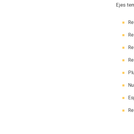
Ejes te
Re
Re
Re
Re
Pl
Nu
Es
Re