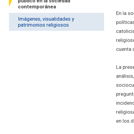
público en la sociedad
contemporánea
En la so
Imágenes, visualidades y
polític
patrimonios religiosos
catolic
religios
cuenta 
La prese
análisis
sociocul
pregunt
incidenc
religios
en los 