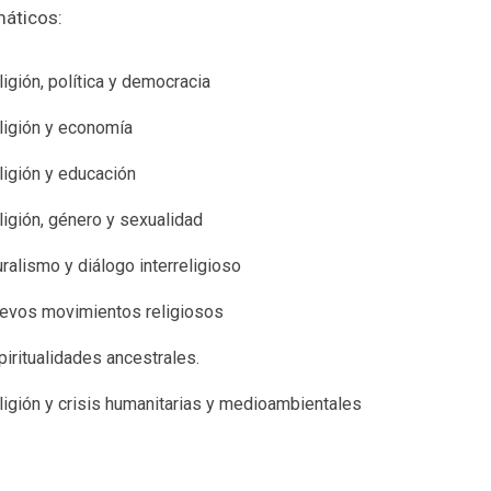
máticos:
ligión, política y democracia
ligión y economía
ligión y educación
ligión, género y sexualidad
uralismo y diálogo interreligioso
evos movimientos religiosos
piritualidades ancestrales.
ligión y crisis humanitarias y medioambientales