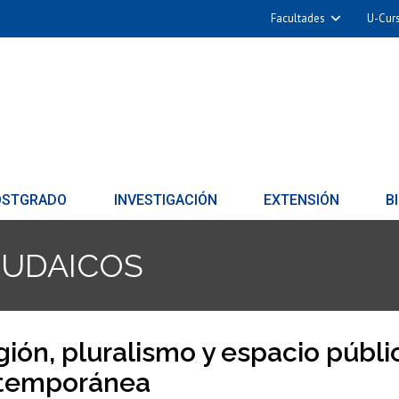
Facultades
U-Cur
OSTGRADO
INVESTIGACIÓN
EXTENSIÓN
B
JUDAICOS
gión, pluralismo y espacio públi
temporánea