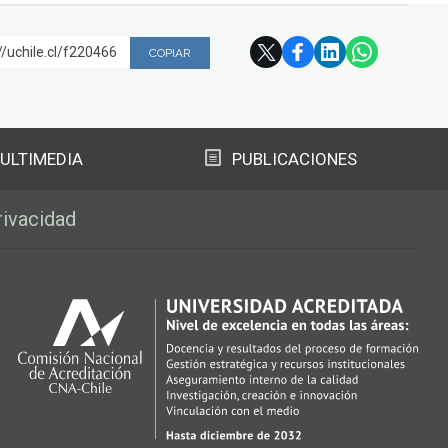
//uchile.cl/f220466
COPIAR
ULTIMEDIA
PUBLICACIONES
rivacidad