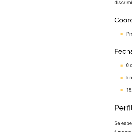
discrim
Coor
Pr
Fecha
8 
lu
18
Perf
Se espe