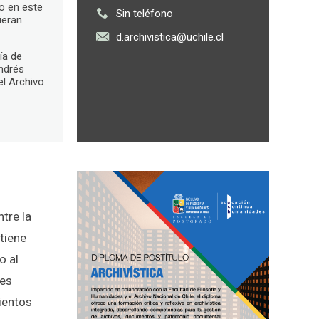
jo en este
Sin teléfono
ieran
d.archivistica@uchile.cl
ía de
ndrés
el Archivo
tre la
tiene
o al
tes
ientos