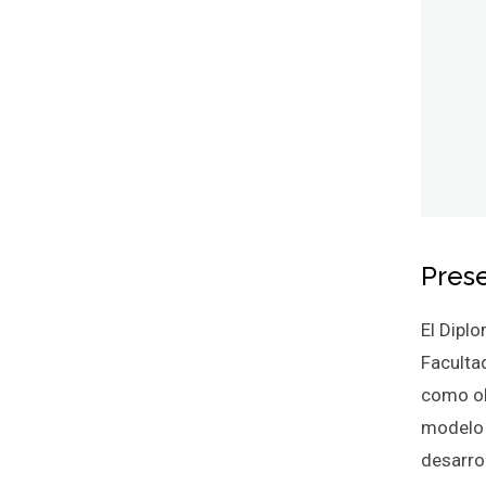
Pres
El Diplo
Facultad
como ob
modelo d
desarro