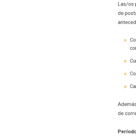
Las/os 
de post
anteced
Co
co
Cu
Co
Ca
Además,
de corr
Período