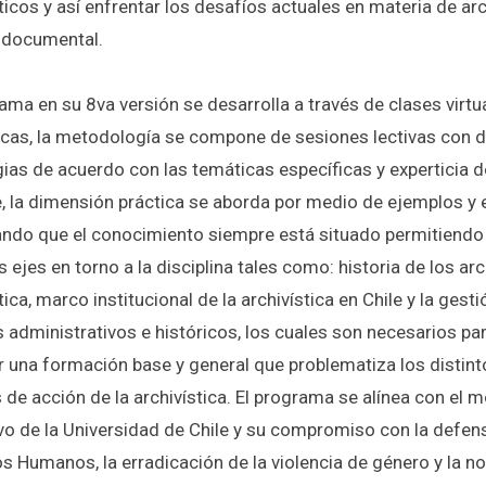
ticos y así enfrentar los desafíos actuales en materia de ar
 documental.
ama en su 8va versión se desarrolla a través de clases virtu
icas, la metodología se compone de sesiones lectivas con d
gias de acuerdo con las temáticas específicas y experticia d
, la dimensión práctica se aborda por medio de ejemplos y e
ando que el conocimiento siempre está situado permitiendo
s ejes en torno a la disciplina tales como: historia de los arc
tica, marco institucional de la archivística en Chile y la gest
s administrativos e históricos, los cuales son necesarios pa
r una formación base y general que problematiza los distint
 de acción de la archivística. El programa se alínea con el 
vo de la Universidad de Chile y su compromiso con la defen
s Humanos, la erradicación de la violencia de género y la n