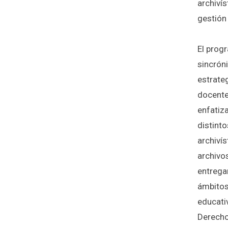
archivís
gestión
El progr
sincrón
estrate
docente
enfatiz
distinto
archivís
archivo
entrega
ámbitos
educati
Derecho