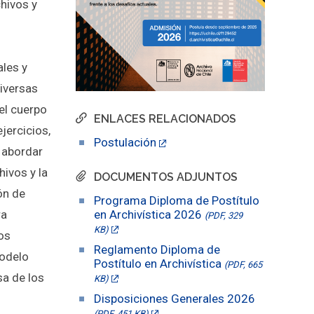
chivos y
ales y
iversas
el cuerpo
ENLACES RELACIONADOS
jercicios,
Postulación
 abordar
hivos y la
DOCUMENTOS ADJUNTOS
ión de
Programa Diploma de Postítulo
en Archivística 2026
ra
(PDF, 329
KB)
os
Reglamento Diploma de
modelo
Postítulo en Archivística
(PDF, 665
sa de los
KB)
Disposiciones Generales 2026
o
(PDF, 451 KB)