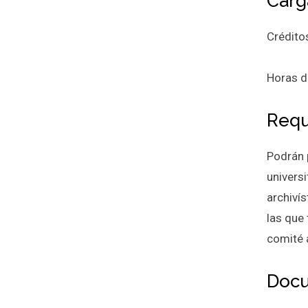
Carg
Crédito
Horas d
Requ
Podrán 
universi
archivís
las que 
comité 
Docu