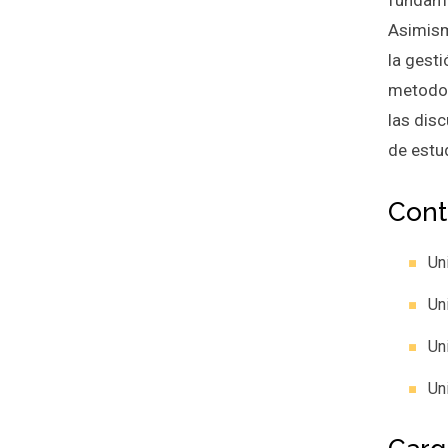
fundamen
Asimism
la gesti
metodol
las dis
de estu
Cont
Un
Un
Un
Un