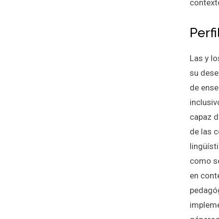
context
Perf
Las y l
su dese
de ense
inclusiv
capaz d
de las 
lingüíst
como so
en cont
pedagóg
impleme