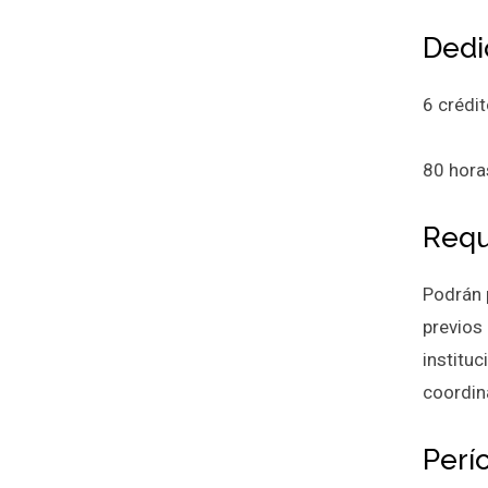
Dedi
6 crédit
80 hora
Requ
Podrán 
previos
institu
coordin
Perí