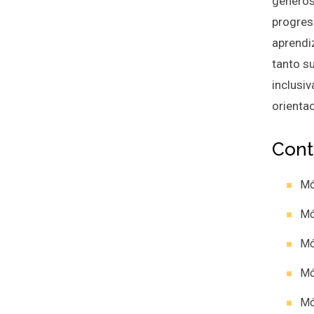
géneros
progresi
aprendiz
tanto s
inclusiv
orientac
Cont
Mó
Mó
Mó
Mó
Mó