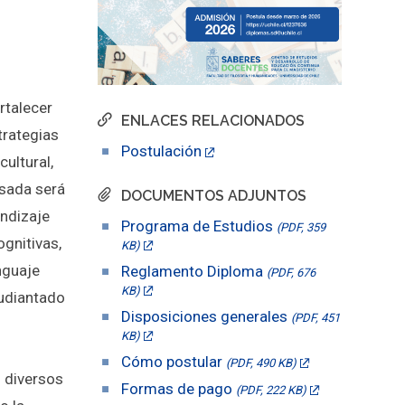
rtalecer
ENLACES RELACIONADOS
trategias
Postulación
ultural,
esada será
DOCUMENTOS ADJUNTOS
endizaje
Programa de Estudios
(PDF, 359
gnitivas,
KB)
nguaje
Reglamento Diploma
(PDF, 676
KB)
tudiantado
Disposiciones generales
(PDF, 451
KB)
Cómo postular
(PDF, 490 KB)
 diversos
Formas de pago
(PDF, 222 KB)