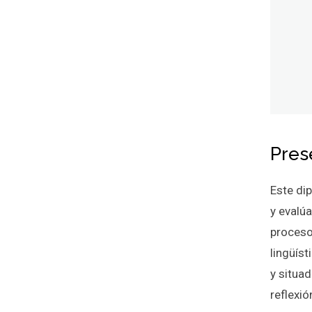
Pres
Este dip
y evalú
proceso
lingüís
y situa
reflexió