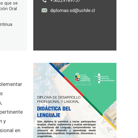
+56229789757
as que se
ción Oral
diplomas.sd@uchile.cl
ntinua
mplementar
os
,
pertinente
n y
sional en