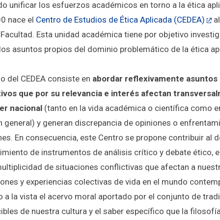
o unificar los esfuerzos académicos en torno a la ética apli
0 nace el
Centro de Estudios de Ética Aplicada (CEDEA)
al
 Facultad. Esta unidad académica tiene por objetivo investig
 los asuntos propios del dominio problemático de la ética ap
ajo del CEDEA consiste en
abordar reflexivamente asuntos
tivos que por su relevancia e interés afectan transversa
er nacional
(tanto en la vida académica o científica como en
en general) y generan discrepancia de opiniones o enfrentam
nes. En consecuencia, este Centro se propone contribuir al d
imiento de instrumentos de análisis crítico y debate ético, e
ultiplicidad de situaciones conflictivas que afectan a nuest
ciones y experiencias colectivas de vida en el mundo contem
 a la vista el acervo moral aportado por el conjunto de trad
bles de nuestra cultura y el saber específico que la filosof