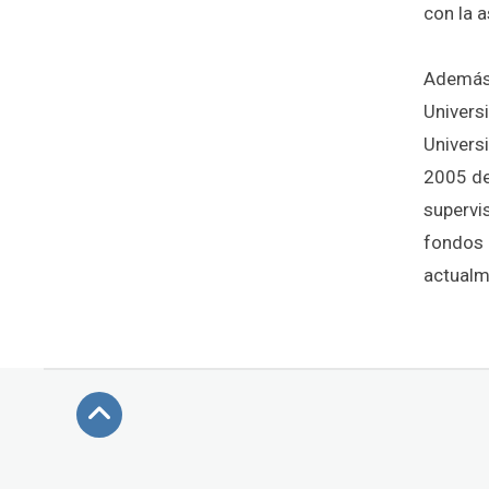
con la a
Además 
Univers
Univers
2005 d
supervi
fondos 
actualm
Subir