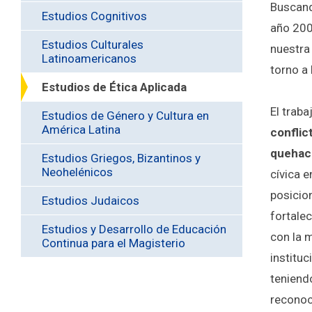
Buscand
Estudios Cognitivos
año 200
Estudios Culturales
nuestra
Latinoamericanos
torno a
Estudios de Ética Aplicada
El trab
Estudios de Género y Cultura en
América Latina
conflic
quehac
Estudios Griegos, Bizantinos y
Neohelénicos
cívica 
posicio
Estudios Judaicos
fortalec
Estudios y Desarrollo de Educación
con la m
Continua para el Magisterio
institu
teniendo
reconoci