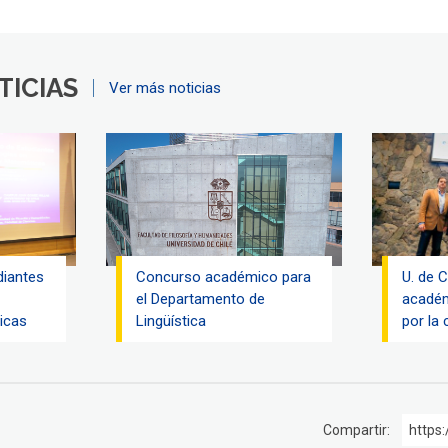
TICIAS
Ver más noticias
diantes
Concurso académico para
U. de C
el Departamento de
académ
icas
Lingüística
por la 
Compartir:
https: