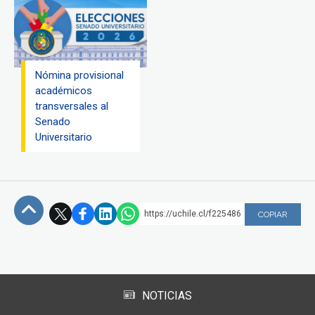
Nómina provisional
académicos
transversales al
Senado
Universitario
https://uchile.cl/f225486
COPIAR
Subir
NOTICIAS